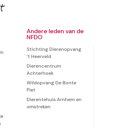
Andere leden van de
NFDO
Stichting Dierenopvang
in
’t Heerveld
Dierencentrum
Achterhoek
Wildopvang De Bonte
Piet
Dierentehuis Arnhem en
omstreken
de
n