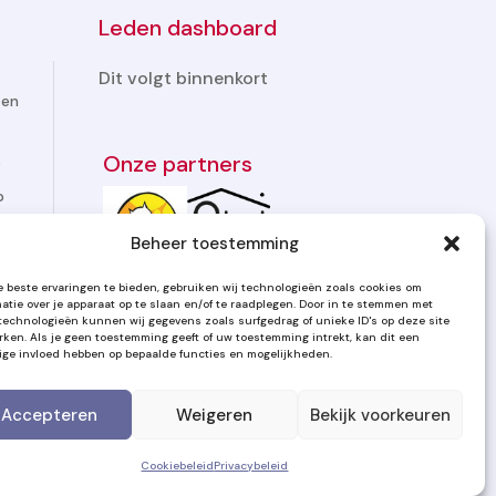
Leden dashboard
Dit volgt binnenkort
ten
Onze partners
p
p
Beheer toestemming
 beste ervaringen te bieden, gebruiken wij technologieën zoals cookies om
matie over je apparaat op te slaan en/of te raadplegen. Door in te stemmen met
technologieën kunnen wij gegevens zoals surfgedrag of unieke ID's op deze site
rken. Als je geen toestemming geeft of uw toestemming intrekt, kan dit een
ige invloed hebben op bepaalde functies en mogelijkheden.
Accepteren
Weigeren
Bekijk voorkeuren

Cookiebeleid
Privacybeleid