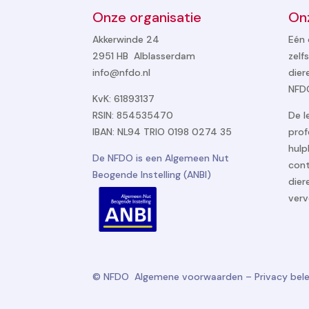
Onze organisatie
On
Akkerwinde 24
Eén 
2951 HB Alblasserdam
zelf
info@nfdo.nl
dier
NFDO
KvK: 61893137
RSIN: 854535470
De l
IBAN: NL94 TRIO 0198 0274 35
prof
hulp
De NFDO is een Algemeen Nut
cont
Beogende Instelling (ANBI)
dier
verv
© NFDO
Algemene voorwaarden
–
Privacy bel