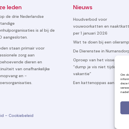
ze leden
Nieuws
op de drie Nederlandse
Houdverbod voor
standige
vouwoorkatten en naaktkat
enhulporganisaties is al bij de
per 1 januari 2026
 aangesloten.
Wat te doen bij een olieram
eden staan primair voor
De Dierenstee in Numansdor
essionele zorg aan
Oproep van het vissenasiel
behoevende dieren en
“dump je vis niet tijdens
inuïteit van onafhankelijke
vakantie”
Om de
enopvang en -
infor
oersorganisaties.
Een kattenoppas aan huis
deze 
verwe
nadel
eid
–
Cookiebeleid