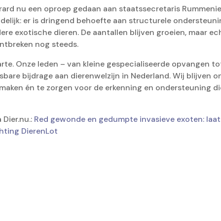
rard nu een oproep gedaan aan staatssecretaris Rummenie
elijk: er is dringend behoefte aan structurele ondersteun
e exotische dieren. De aantallen blijven groeien, maar ec
ontbreken nog steeds.
rte. Onze leden – van kleine gespecialiseerde opvangen to
sbare bijdrage aan dierenwelzijn in Nederland. Wij blijven o
maken én te zorgen voor de erkenning en ondersteuning die
 Dier.nu.:
Red gewonde en gedumpte invasieve exoten: laat
hting DierenLot