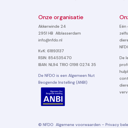
Onze organisatie
On
Akkerwinde 24
Eén 
2951 HB Alblasserdam
zelf
info@nfdo.nl
dier
NFDO
KvK: 61893137
RSIN: 854535470
De l
IBAN: NL94 TRIO 0198 0274 35
prof
hulp
De NFDO is een Algemeen Nut
cont
Beogende Instelling (ANBI)
dier
verv
© NFDO
Algemene voorwaarden
–
Privacy bel