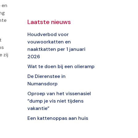
 en
ing
hte
Laatste nieuws
Houdverbod voor
t
vouwoorkatten en
ns
naaktkatten per 1 januari
 zij
2026
Wat te doen bij een olieramp
De Dierenstee in
Numansdorp
Oproep van het vissenasiel
“dump je vis niet tijdens
vakantie”
Een kattenoppas aan huis