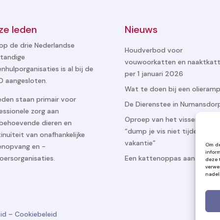
ze leden
Nieuws
op de drie Nederlandse
Houdverbod voor
standige
vouwoorkatten en naaktkat
enhulporganisaties is al bij de
per 1 januari 2026
 aangesloten.
Wat te doen bij een olieram
eden staan primair voor
De Dierenstee in Numansdor
essionele zorg aan
Oproep van het vissenasiel
behoevende dieren en
“dump je vis niet tijdens
inuïteit van onafhankelijke
vakantie”
Om de
enopvang en -
infor
oersorganisaties.
Een kattenoppas aan huis
deze 
verwe
nadel
eid
–
Cookiebeleid